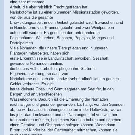
eine sehr mühsame
Arbeit, die aber reichlich Frucht getragen hat.
Nariokotome ist zu einer blühenden Missionsstation geworden,
von der aus die gesamte
Entwicklungsarbeit in dem Gebiet geleistet wird. Inzwischen sind
in Nariokotome vier Brunnen gebohrt und zwei Windpumpen
aufgestellt worden. Es gedeihen dort unter anderem
Feigenbäume, Weinreben, Bananen, Papayas, Mangos und
Dattelpalmen.
Viele Nomaden, die unsere Tiere pflegen und in unseren
Plantagen mitarbeiten, haben sich
erste Erkenntnisse in Landwirtschaft erworben. Sesshaft
gewordene Nomandenfamilien,
die bei uns voll mitarbeiten, pflegen ihre Gärten in
Eigenverantwortung, so dass von
Nariokotome aus sich die Landwirtschaft allmählich im ganzen
Gebiet verbreitet. Es gibt
heute kleinere Obst- und Gemüsegärten am Seeufer, in den
Bergen und an verschiedenen
Wasserlöchern. Dadurch ist die Ernährung der Nomaden
reichhaltiger und gesünder gewor-den. Es hängt von den Spenden
ab, ob wir bei allen Ernähungseinheiten in der Halbwüste, wo wir
bis jetzt das Trinkwasser und die Nahrungsmittel von weit her
transportieren müssen, bald einen Brunnen bohren und daneben
einen Gemüse- und Obstgarten anlegen können. Wenn dann
Eltern und Kinder bei der Gartenarbeit mitmachen, können sie