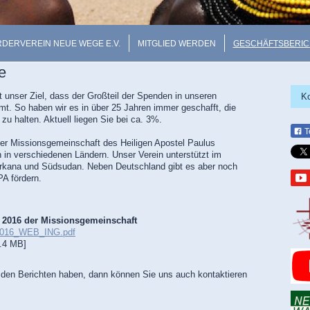
DERVEREIN NEUE WEGE E.V.
MITGLIED WERDEN
GESCHÄFTSBERIC
e
t unser Ziel, dass der Großteil der Spenden in unseren
K
t. So haben wir es in über 25 Jahren immer geschafft, die
u halten. Aktuell liegen Sie bei ca. 3%.
T
der
Missionsgemeinschaft des Heiligen Apostel Paulus
en in verschiedenen Ländern. Unser Verein unterstützt im
urkana und Südsudan. Neben Deutschland gibt es aber noch
PA fördern.
t 2016 der Missionsgemeinschaft
2016_WEB_ING.pdf
.4 MB]
u den Berichten haben, dann können Sie uns auch kontaktieren