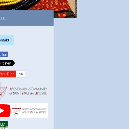
HTE
ontakt
eilen